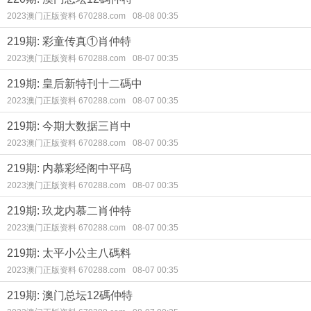
2023澳门正版资料 670288.com
08-08 00:35
219期: 彩童传真①肖仲特
2023澳门正版资料 670288.com
08-07 00:35
219期: 皇后新特刊十二碼中
2023澳门正版资料 670288.com
08-07 00:35
219期: 今期大数据三肖中
2023澳门正版资料 670288.com
08-07 00:35
219期: 内慕彩经阁中平码
2023澳门正版资料 670288.com
08-07 00:35
219期: 玖龙内慕二肖仲特
2023澳门正版资料 670288.com
08-07 00:35
219期: 太平小公主八碼料
2023澳门正版资料 670288.com
08-07 00:35
219期: 澳门总坛12碼仲特