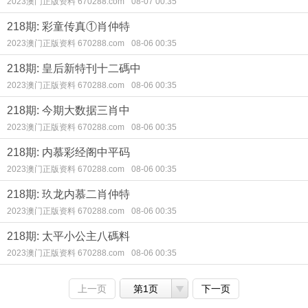
2023澳门正版资料 670288.com
08-07 00:35
218期: 彩童传真①肖仲特
2023澳门正版资料 670288.com
08-06 00:35
218期: 皇后新特刊十二碼中
2023澳门正版资料 670288.com
08-06 00:35
218期: 今期大数据三肖中
2023澳门正版资料 670288.com
08-06 00:35
218期: 内慕彩经阁中平码
2023澳门正版资料 670288.com
08-06 00:35
218期: 玖龙内慕二肖仲特
2023澳门正版资料 670288.com
08-06 00:35
218期: 太平小公主八碼料
2023澳门正版资料 670288.com
08-06 00:35
上一页
第1页
下一页