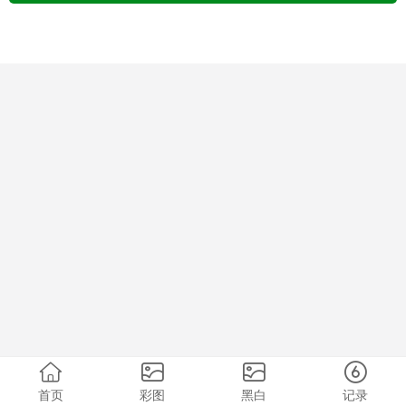
首页
彩图
黑白
记录