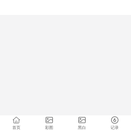
首页
彩图
黑白
记录