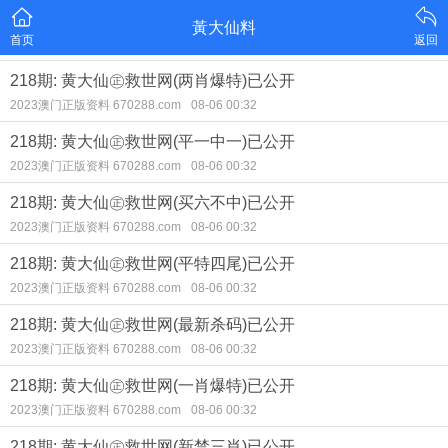
黃大仙料
首页
返回
218期: 黄大仙㊣救世网(两肖爆特)已公开
2023澳门正版资料 670288.com
08-06 00:32
218期: 黄大仙㊣救世网(平一中一)已公开
2023澳门正版资料 670288.com
08-06 00:32
218期: 黄大仙㊣救世网(买六不中)已公开
2023澳门正版资料 670288.com
08-06 00:32
218期: 黄大仙㊣救世网(平特四尾)已公开
2023澳门正版资料 670288.com
08-06 00:32
218期: 黄大仙㊣救世网(最新杀码)已公开
2023澳门正版资料 670288.com
08-06 00:32
218期: 黄大仙㊣救世网(一肖爆特)已公开
2023澳门正版资料 670288.com
08-06 00:32
218期: 黄大仙㊣救世网(新禁三肖)已公开