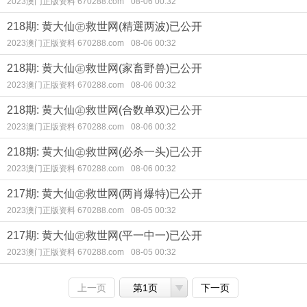
2023澳门正版资料 670288.com
08-06 00:32
218期: 黄大仙㊣救世网(精選两波)已公开
2023澳门正版资料 670288.com
08-06 00:32
218期: 黄大仙㊣救世网(家畜野兽)已公开
2023澳门正版资料 670288.com
08-06 00:32
218期: 黄大仙㊣救世网(合数单双)已公开
2023澳门正版资料 670288.com
08-06 00:32
218期: 黄大仙㊣救世网(必杀一头)已公开
2023澳门正版资料 670288.com
08-06 00:32
217期: 黄大仙㊣救世网(两肖爆特)已公开
2023澳门正版资料 670288.com
08-05 00:32
217期: 黄大仙㊣救世网(平一中一)已公开
2023澳门正版资料 670288.com
08-05 00:32
上一页
第1页
下一页