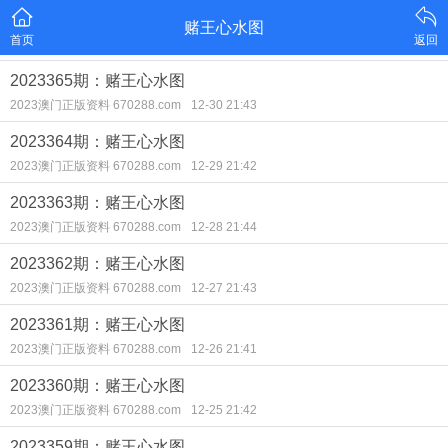
赌王心水图
首页
返回
2023365期：赌王心水图
2023澳门正版资料 670288.com
12-30 21:43
2023364期：赌王心水图
2023澳门正版资料 670288.com
12-29 21:42
2023363期：赌王心水图
2023澳门正版资料 670288.com
12-28 21:44
2023362期：赌王心水图
2023澳门正版资料 670288.com
12-27 21:43
2023361期：赌王心水图
2023澳门正版资料 670288.com
12-26 21:41
2023360期：赌王心水图
2023澳门正版资料 670288.com
12-25 21:42
2023359期：赌王心水图