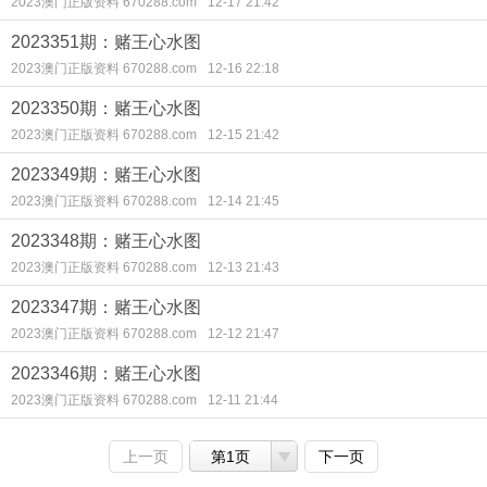
2023澳门正版资料 670288.com
12-17 21:42
2023351期：赌王心水图
2023澳门正版资料 670288.com
12-16 22:18
2023350期：赌王心水图
2023澳门正版资料 670288.com
12-15 21:42
2023349期：赌王心水图
2023澳门正版资料 670288.com
12-14 21:45
2023348期：赌王心水图
2023澳门正版资料 670288.com
12-13 21:43
2023347期：赌王心水图
2023澳门正版资料 670288.com
12-12 21:47
2023346期：赌王心水图
2023澳门正版资料 670288.com
12-11 21:44
上一页
第1页
下一页