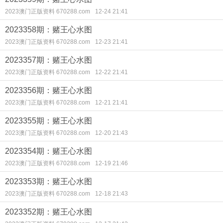
2023澳门正版资料 670288.com
12-24 21:41
2023358期：赌王心水图
2023澳门正版资料 670288.com
12-23 21:41
2023357期：赌王心水图
2023澳门正版资料 670288.com
12-22 21:41
2023356期：赌王心水图
2023澳门正版资料 670288.com
12-21 21:41
2023355期：赌王心水图
2023澳门正版资料 670288.com
12-20 21:43
2023354期：赌王心水图
2023澳门正版资料 670288.com
12-19 21:46
2023353期：赌王心水图
2023澳门正版资料 670288.com
12-18 21:43
2023352期：赌王心水图