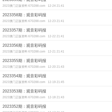
2023澳门正版资料 670288.com
12-24 21:41
2023358期：观音彩码报
2023澳门正版资料 670288.com
12-23 21:41
2023357期：观音彩码报
2023澳门正版资料 670288.com
12-22 21:41
2023356期：观音彩码报
2023澳门正版资料 670288.com
12-21 21:41
2023355期：观音彩码报
2023澳门正版资料 670288.com
12-20 21:43
2023354期：观音彩码报
2023澳门正版资料 670288.com
12-19 21:45
2023353期：观音彩码报
2023澳门正版资料 670288.com
12-18 21:43
2023352期：观音彩码报