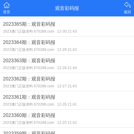
观音彩码报
首页
返回
2023365期：观音彩码报
2023澳门正版资料 670288.com
12-30 21:43
2023364期：观音彩码报
2023澳门正版资料 670288.com
12-29 21:42
2023363期：观音彩码报
2023澳门正版资料 670288.com
12-28 21:44
2023362期：观音彩码报
2023澳门正版资料 670288.com
12-27 21:43
2023361期：观音彩码报
2023澳门正版资料 670288.com
12-26 21:41
2023360期：观音彩码报
2023澳门正版资料 670288.com
12-25 21:42
2023359期：观音彩码报