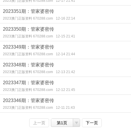
2023澳门正版资料 670288.com
12-17 21:41
2023351期：管家婆密传
2023澳门正版资料 670288.com
12-16 22:14
2023350期：管家婆密传
2023澳门正版资料 670288.com
12-15 21:41
2023349期：管家婆密传
2023澳门正版资料 670288.com
12-14 21:44
2023348期：管家婆密传
2023澳门正版资料 670288.com
12-13 21:42
2023347期：管家婆密传
2023澳门正版资料 670288.com
12-12 21:45
2023346期：管家婆密传
2023澳门正版资料 670288.com
12-11 21:43
上一页
第1页
下一页