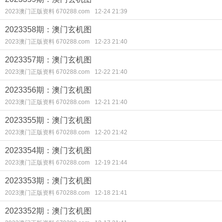
2023澳门正版资料 670288.com
12-24 21:39
2023358期：澳门玄机图
2023澳门正版资料 670288.com
12-23 21:40
2023357期：澳门玄机图
2023澳门正版资料 670288.com
12-22 21:40
2023356期：澳门玄机图
2023澳门正版资料 670288.com
12-21 21:40
2023355期：澳门玄机图
2023澳门正版资料 670288.com
12-20 21:42
2023354期：澳门玄机图
2023澳门正版资料 670288.com
12-19 21:44
2023353期：澳门玄机图
2023澳门正版资料 670288.com
12-18 21:41
2023352期：澳门玄机图