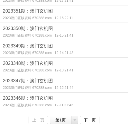
2023澳门正版资料 670288.com
12-17 21:41
2023351期：澳门玄机图
2023澳门正版资料 670288.com
12-16 22:11
2023350期：澳门玄机图
2023澳门正版资料 670288.com
12-15 21:41
2023349期：澳门玄机图
2023澳门正版资料 670288.com
12-14 21:43
2023348期：澳门玄机图
2023澳门正版资料 670288.com
12-13 21:41
2023347期：澳门玄机图
2023澳门正版资料 670288.com
12-12 21:44
2023346期：澳门玄机图
2023澳门正版资料 670288.com
12-11 21:42
上一页
第1页
下一页