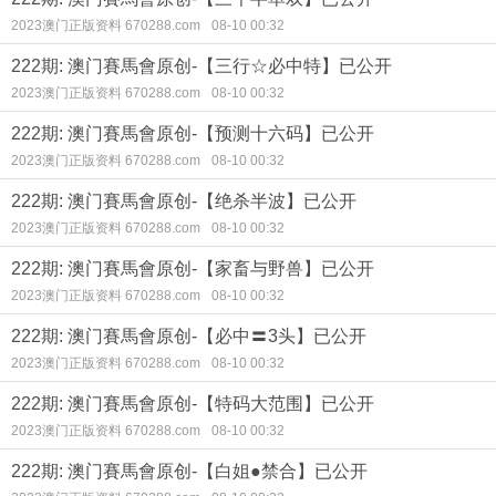
2023澳门正版资料 670288.com
08-10 00:32
222期: 澳门賽馬會原创-【三行☆必中特】已公开
2023澳门正版资料 670288.com
08-10 00:32
222期: 澳门賽馬會原创-【预测十六码】已公开
2023澳门正版资料 670288.com
08-10 00:32
222期: 澳门賽馬會原创-【绝杀半波】已公开
2023澳门正版资料 670288.com
08-10 00:32
222期: 澳门賽馬會原创-【家畜与野兽】已公开
2023澳门正版资料 670288.com
08-10 00:32
222期: 澳门賽馬會原创-【必中〓3头】已公开
2023澳门正版资料 670288.com
08-10 00:32
222期: 澳门賽馬會原创-【特码大范围】已公开
2023澳门正版资料 670288.com
08-10 00:32
222期: 澳门賽馬會原创-【白姐●禁合】已公开