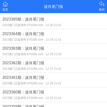
波肖尾门报
首页
返回
2023365期：波肖尾门报
2023澳门正版资料 670288.com
12-30 21:42
2023364期：波肖尾门报
2023澳门正版资料 670288.com
12-29 21:41
2023363期：波肖尾门报
2023澳门正版资料 670288.com
12-28 21:43
2023362期：波肖尾门报
2023澳门正版资料 670288.com
12-27 21:42
2023361期：波肖尾门报
2023澳门正版资料 670288.com
12-26 21:41
2023360期：波肖尾门报
2023澳门正版资料 670288.com
12-25 21:41
2023359期：波肖尾门报