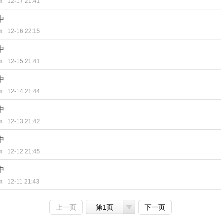
m
12-17 21:41
中
m
12-16 22:15
中
m
12-15 21:41
中
m
12-14 21:44
中
m
12-13 21:42
中
m
12-12 21:45
中
m
12-11 21:43
上一页
第1页
下一页