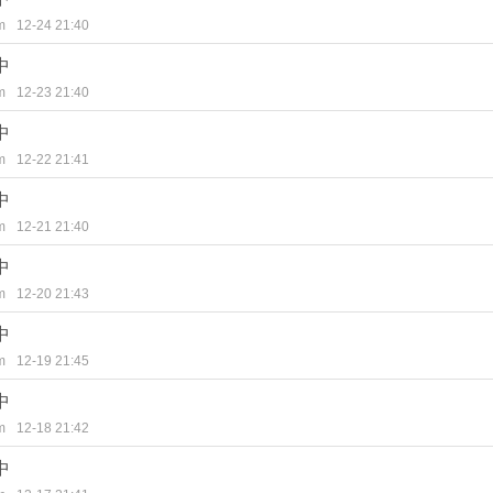
m
12-24 21:40
中
m
12-23 21:40
中
m
12-22 21:41
中
m
12-21 21:40
中
m
12-20 21:43
中
m
12-19 21:45
中
m
12-18 21:42
中