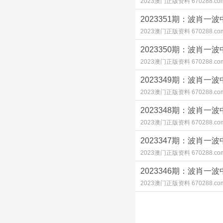
2023澳门正版资料 670288.co
2023351期：波肖一波
2023澳门正版资料 670288.co
2023350期：波肖一波
2023澳门正版资料 670288.co
2023349期：波肖一波
2023澳门正版资料 670288.co
2023348期：波肖一波
2023澳门正版资料 670288.co
2023347期：波肖一波
2023澳门正版资料 670288.co
2023346期：波肖一波
2023澳门正版资料 670288.co