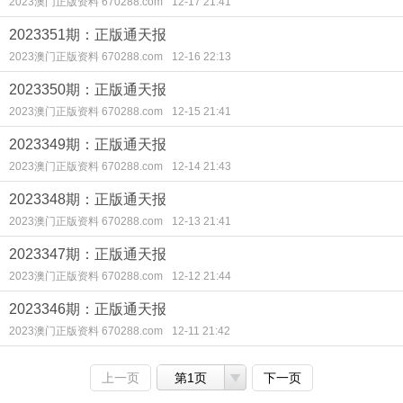
2023澳门正版资料 670288.com
12-17 21:41
2023351期：正版通天报
2023澳门正版资料 670288.com
12-16 22:13
2023350期：正版通天报
2023澳门正版资料 670288.com
12-15 21:41
2023349期：正版通天报
2023澳门正版资料 670288.com
12-14 21:43
2023348期：正版通天报
2023澳门正版资料 670288.com
12-13 21:41
2023347期：正版通天报
2023澳门正版资料 670288.com
12-12 21:44
2023346期：正版通天报
2023澳门正版资料 670288.com
12-11 21:42
上一页
第1页
下一页