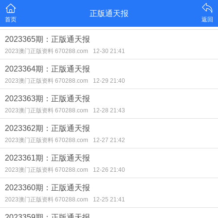
正版通天报
首页
返回
2023365期：正版通天报
2023澳门正版资料 670288.com
12-30 21:41
2023364期：正版通天报
2023澳门正版资料 670288.com
12-29 21:40
2023363期：正版通天报
2023澳门正版资料 670288.com
12-28 21:43
2023362期：正版通天报
2023澳门正版资料 670288.com
12-27 21:42
2023361期：正版通天报
2023澳门正版资料 670288.com
12-26 21:40
2023360期：正版通天报
2023澳门正版资料 670288.com
12-25 21:41
2023359期：正版通天报