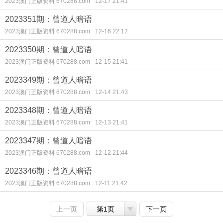
2023澳门正版资料 670288.com
12-17 21:41
2023351期：曾道人暗语
2023澳门正版资料 670288.com
12-16 22:12
2023350期：曾道人暗语
2023澳门正版资料 670288.com
12-15 21:41
2023349期：曾道人暗语
2023澳门正版资料 670288.com
12-14 21:43
2023348期：曾道人暗语
2023澳门正版资料 670288.com
12-13 21:41
2023347期：曾道人暗语
2023澳门正版资料 670288.com
12-12 21:44
2023346期：曾道人暗语
2023澳门正版资料 670288.com
12-11 21:42
上一页
第1页
下一页