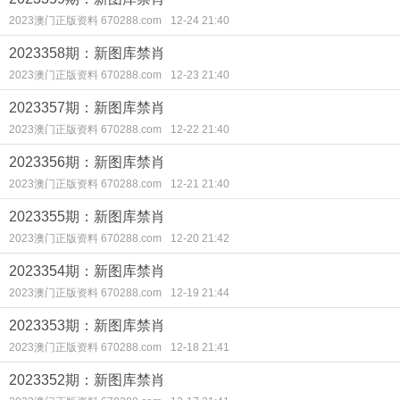
2023澳门正版资料 670288.com
12-24 21:40
2023358期：新图库禁肖
2023澳门正版资料 670288.com
12-23 21:40
2023357期：新图库禁肖
2023澳门正版资料 670288.com
12-22 21:40
2023356期：新图库禁肖
2023澳门正版资料 670288.com
12-21 21:40
2023355期：新图库禁肖
2023澳门正版资料 670288.com
12-20 21:42
2023354期：新图库禁肖
2023澳门正版资料 670288.com
12-19 21:44
2023353期：新图库禁肖
2023澳门正版资料 670288.com
12-18 21:41
2023352期：新图库禁肖