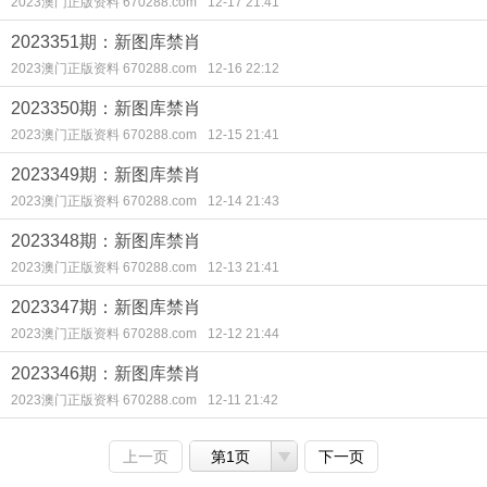
2023澳门正版资料 670288.com
12-17 21:41
2023351期：新图库禁肖
2023澳门正版资料 670288.com
12-16 22:12
2023350期：新图库禁肖
2023澳门正版资料 670288.com
12-15 21:41
2023349期：新图库禁肖
2023澳门正版资料 670288.com
12-14 21:43
2023348期：新图库禁肖
2023澳门正版资料 670288.com
12-13 21:41
2023347期：新图库禁肖
2023澳门正版资料 670288.com
12-12 21:44
2023346期：新图库禁肖
2023澳门正版资料 670288.com
12-11 21:42
上一页
第1页
下一页