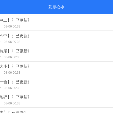
彩票心水
平二中二】〖已更新〗
m
08-06 00:33
买十不中】〖已更新〗
m
08-06 00:33
中平特尾】〖已更新〗
m
08-06 00:33
单双大小】〖已更新〗
m
08-06 00:33
绝杀一合】〖已更新〗
m
08-06 00:33
最新杀码】〖已更新〗
m
08-06 00:33
4码中】〖已更新〗