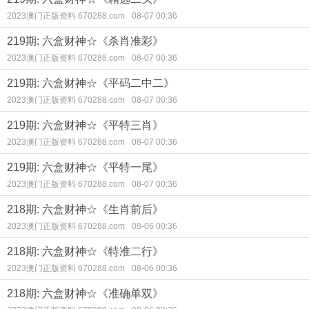
2023澳门正版资料 670288.com
08-07 00:36
219期: 六盒财神☆《杀肖准彩》
2023澳门正版资料 670288.com
08-07 00:36
219期: 六盒财神☆《平码二中二》
2023澳门正版资料 670288.com
08-07 00:36
219期: 六盒财神☆《平特三肖》
2023澳门正版资料 670288.com
08-07 00:36
219期: 六盒财神☆《平特一尾》
2023澳门正版资料 670288.com
08-07 00:36
218期: 六盒财神☆《生肖前后》
2023澳门正版资料 670288.com
08-06 00:36
218期: 六盒财神☆《特准二行》
2023澳门正版资料 670288.com
08-06 00:36
218期: 六盒财神☆《准确单双》