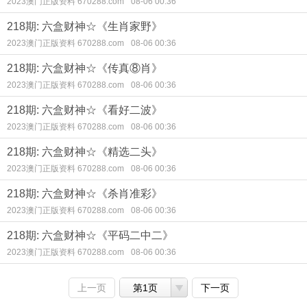
2023澳门正版资料 670288.com
08-06 00:36
218期: 六盒财神☆《生肖家野》
2023澳门正版资料 670288.com
08-06 00:36
218期: 六盒财神☆《传真⑧肖》
2023澳门正版资料 670288.com
08-06 00:36
218期: 六盒财神☆《看好二波》
2023澳门正版资料 670288.com
08-06 00:36
218期: 六盒财神☆《精选二头》
2023澳门正版资料 670288.com
08-06 00:36
218期: 六盒财神☆《杀肖准彩》
2023澳门正版资料 670288.com
08-06 00:36
218期: 六盒财神☆《平码二中二》
2023澳门正版资料 670288.com
08-06 00:36
上一页
第1页
下一页