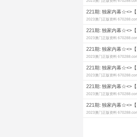
2023澳门正版资料 670288.co
221期: 独家内幕☆<
2023澳门正版资料 670288.co
221期: 独家内幕☆<
2023澳门正版资料 670288.co
221期: 独家内幕☆<
2023澳门正版资料 670288.co
221期: 独家内幕☆<
2023澳门正版资料 670288.co
221期: 独家内幕☆<
2023澳门正版资料 670288.co
221期: 独家内幕☆<>
2023澳门正版资料 670288.co