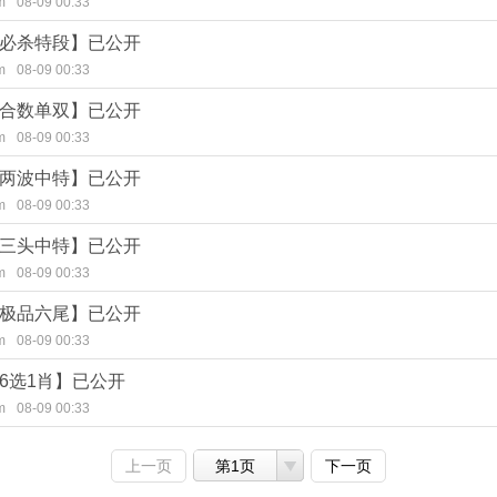
m
08-09 00:33
>【必杀特段】已公开
m
08-09 00:33
>【合数单双】已公开
m
08-09 00:33
>【两波中特】已公开
m
08-09 00:33
>【三头中特】已公开
m
08-09 00:33
>【极品六尾】已公开
m
08-09 00:33
【6选1肖】已公开
m
08-09 00:33
上一页
第1页
下一页