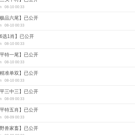
m
08-10 00:33
>【极品六尾】已公开
m
08-10 00:33
【6选1肖】已公开
m
08-10 00:33
>【平特一尾】已公开
m
08-10 00:33
>【精准单双】已公开
m
08-10 00:33
>【平三中三】已公开
m
08-09 00:33
>【平特五肖】已公开
m
08-09 00:33
>【野兽家畜】已公开