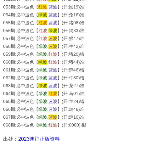
053期:必中波色【
红
波
.
蓝
波
】(开:鼠19)准!
054期:必中波色【
绿
波
.
蓝
波
】(开:兔16)准!
055期:必中波色【
红
波
.
蓝
波
】(开:猪08)准!
056期:必中波色【
红
波
.
绿
波
】(开:狗33)准!
057期:必中波色【
红
波
.
蓝
波
】(开:猴47)准!
058期:必中波色【
绿
波
.
蓝
波
】(开:牛42)准!
059期:必中波色【
绿
波
.
红
波
】(开:猪20)错!
060期:必中波色【
绿
波
.
红
波
】(开:猪44)准!
061期:必中波色【
绿
波
.
蓝
波
】(开:鸡46)错!
062期:必中波色【
绿
波
.
蓝
波
】(开:牛30)错!
063期:必中波色【
绿
波
.
蓝
波
】(开:龙27)准!
064期:必中波色【
绿
波
.
红
波
】(开:马01)准!
065期:必中波色【
绿
波
.
蓝
波
】(开:羊24)错!
066期:必中波色【
绿
波
.
蓝
波
】(开:鸡46)准!
067期:必中波色【
绿
波
.
蓝
波
】(开:鸡10)准!
068期:必中波色【
绿
波
.
红
波
】(开:0000)准!
出处：
2023澳门正版资料