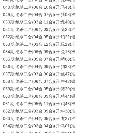
048期:绝杀二合{06合.10合}(开:马49)准
049期:绝杀二合{04合.07合}(开:猪08)准
050期:绝杀二合{03合.11合}(开:兔40)准
051期:绝杀二合{06合.09合}(开:兔28)准
052期:绝杀二合{04合.05合}(开:鸡22)错
053期:绝杀二合{03合.12合}(开:鼠19)准
054期:绝杀二合{06合.09合}(开:兔16)准
055期:绝杀二合{05合.07合}(开:猪08)准
056期:绝杀二合{04合.09合}(开:狗33)准
057期:绝杀二合{03合.06合}(开:虎47)准
058期:绝杀二合{06合.07合}(开:牛42)错
059期:绝杀二合{04合.05合}(开:猪20)准
060期:绝杀二合{08合.09合}(开:猪44)错
061期:绝杀二合{05合.11合}(开:鸡46)准
062期:绝杀二合{03合.09合}(开:牛30)准
063期:绝杀二合{04合.05合}(开:龙27)准
064期:绝杀二合{02合.04合}(开:马01)准