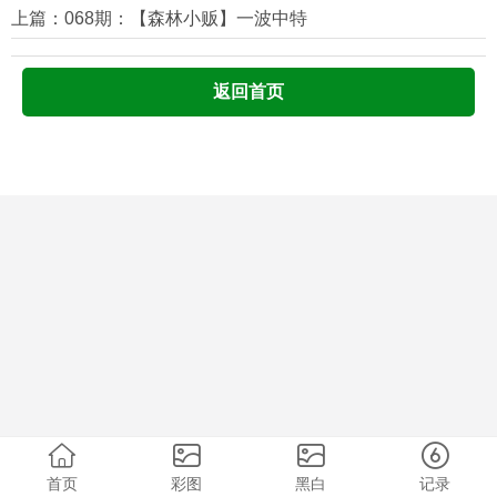
上篇：068期：【森林小贩】一波中特
返回首页
首页
彩图
黑白
记录