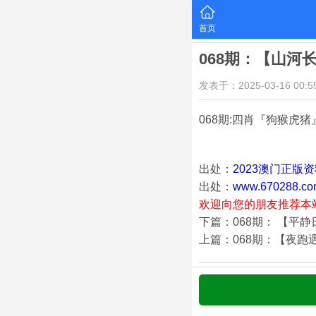
首页
068期：【山河
发表于：2025-03-16 00:55
068期:四肖『狗猴虎猪
出处：
2023澳门正版
出处：
www.670288.co
欢迎向您的朋友推荐本
下篇：068期： 【平
上篇：068期：【夜跑