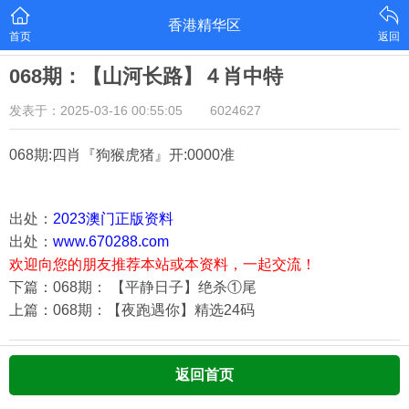
香港精华区
首页
返回
068期：【山河长路】４肖中特
发表于：2025-03-16 00:55:05
6024627
068期:四肖『狗猴虎猪
』开:0000准
出处：
2023澳门正版资料
出处：
www.670288.com
欢迎向您的朋友推荐本站或本资料，一起交流！
下篇：068期： 【平静日子】绝杀①尾
上篇：068期：【夜跑遇你】精选24码
返回首页