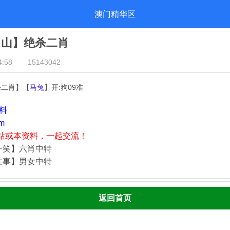
澳门精华区
出山】绝杀二肖
:58
15143042
杀二肖】【
马兔
】开:狗09准
资料
m
站或本资料，一起交流！
一笑】六肖中特
往事】男女中特
返回首页