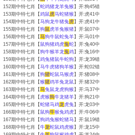
152期中特七肖【
蛇鸡猪龙羊兔猴
】开:狗45错
153期中特七肖【
鸡鼠
虎
马蛇猪猴
】开:虎41中
154期中特七肖【
马狗龙牛猪兔
虎
】开:虎41中
155期中特七肖【
狗
鼠
虎羊兔猴猪
】开:鼠07中
156期中特七肖【
马
狗牛鼠蛇兔羊
】开:马01中
157期中特七肖【
鼠狗猪鸡虎
兔
蛇
】开:兔40中
158期中特七肖【
狗牛猴羊龙
兔
鸡
】开:兔16中
159期中特七肖【
鸡兔猪鼠牛蛇狗
】开:龙39错
160期中特七肖【
马牛虎猪狗羊猴
】开:蛇02错
161期中特七肖【
狗
猪
蛇鼠马猴虎
】开:猪08中
162期中特七肖【
猴
猪
鸡羊兔龙鼠
】开:猪32中
163期中特七肖【
马
兔鼠龙虎狗猴
】开:马37中
164期中特七肖【
虎猴
狗
牛龙猪羊
】开:狗21中
165期中特七肖【
蛇猪马鸡
龙
虎兔
】开:龙03中
166期中特七肖【
鼠狗
牛
猴兔鸡虎
】开:牛06中
167期中特七肖【
狗鸡兔猴蛇猪马
】开:鼠19错
168期中特七肖【
牛
龙
蛇鼠鸡虎猴
】开:龙15中
169期中特七肖【
牛
羊
狗鼠猴鸡虎
】开:羊24中