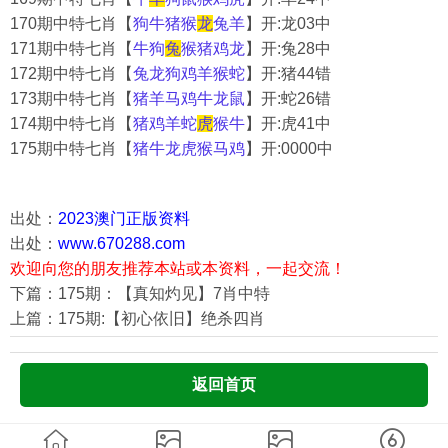
170期中特七肖【
狗牛猪猴
龙
兔羊
】开:龙03中
171期中特七肖【
牛狗
兔
猴猪鸡龙
】开:兔28中
172期中特七肖【
兔龙狗鸡羊猴蛇
】开:猪44错
173期中特七肖【
猪羊马鸡牛龙鼠
】开:蛇26错
174期中特七肖【
猪鸡羊蛇
虎
猴牛
】开:虎41中
175期中特七肖【
猪牛龙虎猴马鸡
】开:0000中
出处：
2023澳门正版资料
出处：
www.670288.com
欢迎向您的朋友推荐本站或本资料，一起交流！
下篇：175期：【真知灼见】7肖中特
上篇：175期:【初心依旧】绝杀四肖
返回首页