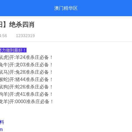
澳门精华区
依旧】绝杀四肖
:56
12332319
努力做到最好！
鼠虎)开:羊24准杀庄必备
！
兔牛)开:龙03准杀庄必备
！
鼠马)开:兔28准杀庄必备
！
猴蛇)开:猪44准杀庄必备
！
鼠狗)开:蛇26准杀庄必备
！
狗羊)开:虎41准杀庄必备
！
龙羊)开:0000准杀庄必备
！
资料
m