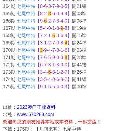
164期:
七尾中特
【8-6-3-7-9-0-5】
開21错
165期:
七尾中特
【8-2-
3
-6-0-9-4】
開03準
166期:
七尾中特
【9-
6
-2-7-3-4-0】
開06準
167期:
七尾中特
【5-4-0-1-3-
9
-8】
開19準
168期:
七尾中特
【
7-2-
1
-
5
-3-6-4
】
開15準
169期:
七尾中特
【3-1-2-7-0-8-
4
】
開24準
170期:
七尾中特
【
3
-9-4-7-8-1-6】
開03準
171期:
七尾中特
【7-6-5-9-0-3-
8
】
開28準
172期:
七尾中特
【6-7-3-1-8-9-0】
開44错
173期:
七尾中特
【3-4-
6
-8-1-2-7】
開26準
174期:
七尾中特
【3-5-4-0-6-8-2】
開41错
175期:
七尾中特
【9-1-6-5-4-0-3】
開00準
出处：
2023澳门正版资料
出处：
www.670288.com
欢迎向您的朋友推荐本站或本资料，一起交流！
下篇：175期：【凡间来客】七尾中特