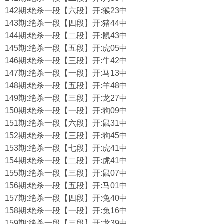
142期:绝杀一段【六段】开:猴23中
143期:绝杀一段【四段】开:猪44中
144期:绝杀一段【二段】开:鼠43中
145期:绝杀一段【五段】开:虎05中
146期:绝杀一段【三段】开:牛42中
147期:绝杀一段【一段】开:马13中
148期:绝杀一段【五段】开:羊48中
149期:绝杀一段【三段】开:龙27中
150期:绝杀一段【一段】开:狗09中
151期:绝杀一段【六段】开:鼠31中
152期:绝杀一段【三段】开:狗45中
153期:绝杀一段【七段】开:虎41中
154期:绝杀一段【二段】开:虎41中
155期:绝杀一段【三段】开:鼠07中
156期:绝杀一段【五段】开:马01中
157期:绝杀一段【四段】开:兔40中
158期:绝杀一段【一段】开:兔16中
159期:绝杀一段【三段】开:龙39中