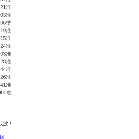
21准
03准
06错
19准
15准
24准
03准
28准
44准
26准
41准
000准
双波！
资料