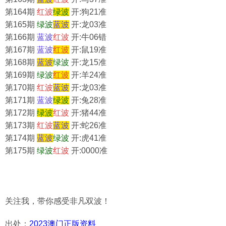
第164期
红波
绿
波
开:狗21准
第165期
绿
波
蓝
波
开:龙03准
第166期
蓝
波
红波
开:牛06错
第167期
蓝
波
红波
开:鼠19准
第168期
蓝
波
绿
波
开:龙15准
第169期
绿
波
红波
开:羊24准
第170期
红波
蓝
波
开:龙03准
第171期
蓝
波
绿
波
开:兔28准
第172期
绿
波
红波
开:猪44准
第173期
红波
蓝
波
开:蛇26准
第174期
蓝
波
绿
波
开:虎41准
第175期
绿
波
红波
开:0000准
关注我，带你感受非凡双波！
出处：
2023澳门正版资料