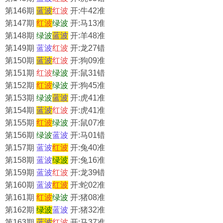
第146期
蓝
波
红波
开:牛42准
第147期
红波
绿
波
开:马13准
第148期
绿
波
蓝
波
开:羊48准
第149期
蓝
波
红波
开:龙27错
第150期
蓝
波
红波
开:狗09准
第151期
红波
绿
波
开:鼠31错
第152期
红波
绿
波
开:狗45准
第153期
绿
波
蓝
波
开:虎41准
第154期
蓝
波
红波
开:虎41准
第155期
红波
绿
波
开:鼠07准
第156期
绿
波
蓝
波
开:马01错
第157期
蓝
波
红波
开:兔40准
第158期
蓝
波
绿
波
开:兔16准
第159期
蓝
波
红波
开:龙39错
第160期
蓝
波
红波
开:蛇02准
第161期
红波
绿
波
开:猪08准
第162期
绿
波
蓝
波
开:猪32准
第163期
蓝
波
红波
开:马37准